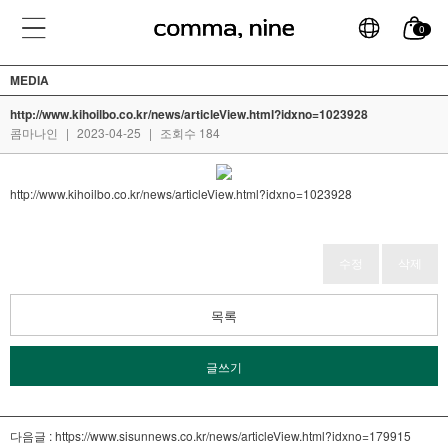
0
MEDIA
http://www.kihoilbo.co.kr/news/articleView.html?idxno=1023928
콤마나인
|
2023-04-25
|
조회수 184
http://www.kihoilbo.co.kr/news/articleView.html?idxno=1023928
수정
삭제
목록
글쓰기
다음글 :
https://www.sisunnews.co.kr/news/articleView.html?idxno=179915