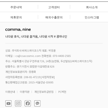
주문내역
고객센터
회사소개
제휴문의
해외수출문의
인스타그램
나다운 휴식, 나다운 즐거움, 나다운 시작 # 콤마나인
상호 : 주식회사 씨에스에이코스믹
대표 : 박정훈
이메일 : : cs@csacosmic.com
전화번호 : 070-4400-2565
주소 : 서울특별시 강남구 언주로 726, 14층(논현동, 두산빌딩)(씨에스에이코스믹)
반품주소 : 경기 이천시 호법면 이섭대천로 626
개인정보보호관리자 : 정용화
사업자등록번호 : 206-81-47219
[사업자정보]
통신판매업신고번호 : 2015-서울강남-03695
이용안내
이용약관
개인정보취급방침
PC버전