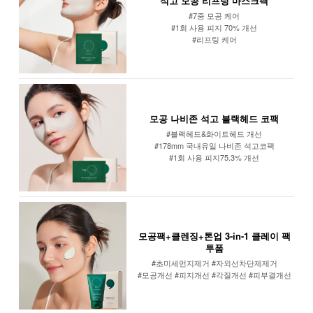
석고 모공 리프팅 마스크팩
#7중 모공 케어
#1회 사용 피지 70% 개선
#리프팅 케어
모공 나비존 석고 블랙헤드 코팩
#블랙헤드&화이트헤드 개선
#178mm 국내유일 나비존 석고코팩
#1회 사용 피지75.3% 개선
모공팩+클렌징+톤업 3-in-1 클레이 팩
투폼
#초미세먼지제거 #자외선차단제제거
#모공개선 #피지개선 #각질개선 #피부결개선